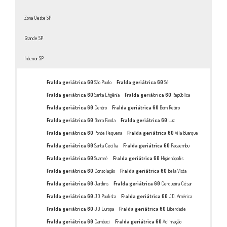
Zona Oeste SP
Grande SP
Interior SP
Fralda geriátrica 60
São Paulo
Fralda geriátrica 60
Sé
Fralda geriátrica 60
Santa Efigênia
Fralda geriátrica 60
República
Fralda geriátrica 60
Centro
Fralda geriátrica 60
Bom Retiro
Fralda geriátrica 60
Barra Funda
Fralda geriátrica 60
Luz
Fralda geriátrica 60
Ponte Pequena
Fralda geriátrica 60
Vila Buarque
Fralda geriátrica 60
Santa Cecília
Fralda geriátrica 60
Pacaembu
Fralda geriátrica 60
Suamré
Fralda geriátrica 60
Higienópolis
Fralda geriátrica 60
Consolação
Fralda geriátrica 60
Bela Vista
Fralda geriátrica 60
Jardins
Fralda geriátrica 60
Cerqueira César
Fralda geriátrica 60
JD Paulista
Fralda geriátrica 60
JD. América
Fralda geriátrica 60
JD Europa
Fralda geriátrica 60
Liberdade
Fralda geriátrica 60
Cambuci
Fralda geriátrica 60
Aclimação