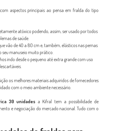
Fralda ge
 com aspectos principais ao pensa em fralda do tipo
Fralda ge
Fralda ge
Fralda ge
letamente atóxico podendo, assim, ser usado por todos
Fralda ge
blemas de saúde.
e vão de 40 a 80 cm e, também, elásticos nas pernas
Fralda ge
 o seu manuseio muito prático.
Fralda ge
nhos indo desde o pequeno até extra grande com uso
Fralda ge
escartáveis.
Fralda ge
osição os melhores materiais adquiridos de fornecedores
Fralda ge
uidado com o meio ambiente necessário.
Fralda ge
Fralda ge
trica 30 unidades
a Kifral tem a possibilidade de
Fralda ge
mento e negociação do mercado nacional. Tudo com o
Fralda ge
Fralda ge