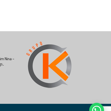
riátrica G com 50 unidades
riátrica G preço
riátrica G
riátrica GG
riátrica hipoalergênica
riátrica homem
riátrica hospitalar
iátrica infantil
im Nina –
iátrica infanto juvenil
EP-
iátrica lavável
iátrica licitação
riátrica M
riátrica masculina
riátrica melhor preço
riátrica Mercado Livre