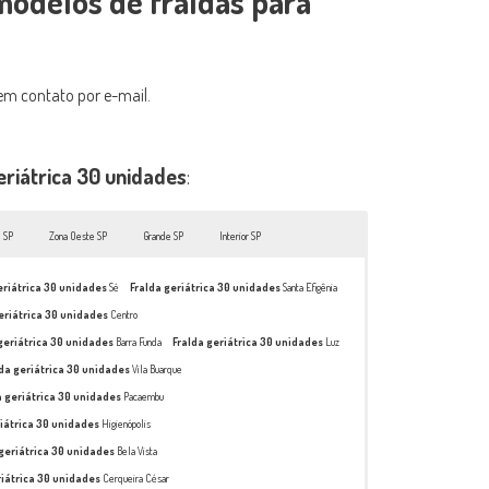
modelos de fraldas para
Fralda ge
Fralda ge
Fralda ge
em contato por e-mail.
Fralda ge
Fralda ge
eriátrica 30 unidades
:
Fralda ge
Fralda ge
l SP
Zona Oeste SP
Grande SP
Interior SP
Fralda ge
Fralda ge
eriátrica 30 unidades
Sé
Fralda geriátrica 30 unidades
Santa Efigênia
Fralda ger
eriátrica 30 unidades
Centro
Fralda ge
geriátrica 30 unidades
Barra Funda
Fralda geriátrica 30 unidades
Luz
lda geriátrica 30 unidades
Vila Buarque
Fralda ge
a geriátrica 30 unidades
Pacaembu
Fralda ger
riátrica 30 unidades
Higienópolis
Fralda ge
 geriátrica 30 unidades
Bela Vista
Fralda ge
riátrica 30 unidades
Cerqueira César