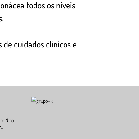
onácea todos os níveis
s.
 de cuidados clínicos e
im Nina –
P-